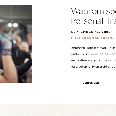
Waarom spo
Personal Tra
geeft en jo
SEPTEMBER 16, 2025
FIT
,
PERSONAL TRAINE
Iedereen kent het wel. Je sch
enthousiasme en na een paa
en routine wegzakt. Je gaat
resultaten blijven achter. J
er alleen […]
VERDER LEZEN