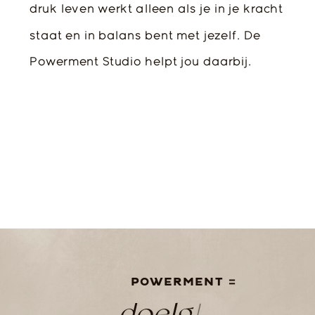
druk leven werkt alleen als je in je kracht
staat en in balans bent met jezelf. De
Powerment Studio helpt jou daarbij.
POWERMENT =
d
o
e
l
g
e
r
i
c
h
t
|