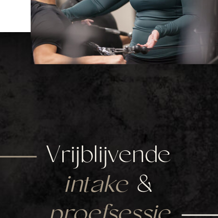
Vrijblijvende
intake
&
proefsessie